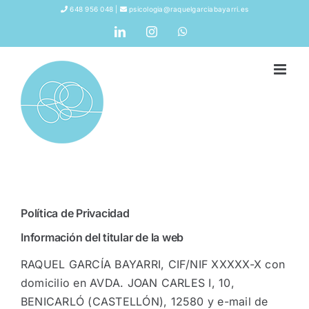
Saltar
648 956 048 |
psicologia@raquelgarciabayarri.es
al
LinkedIn
Instagram
WhatsApp
contenido
Política de Privacidad
Información del titular de la web
RAQUEL GARCÍA BAYARRI, CIF/NIF XXXXX-X con
domicilio en AVDA. JOAN CARLES I, 10,
BENICARLÓ (CASTELLÓN), 12580 y e-mail de