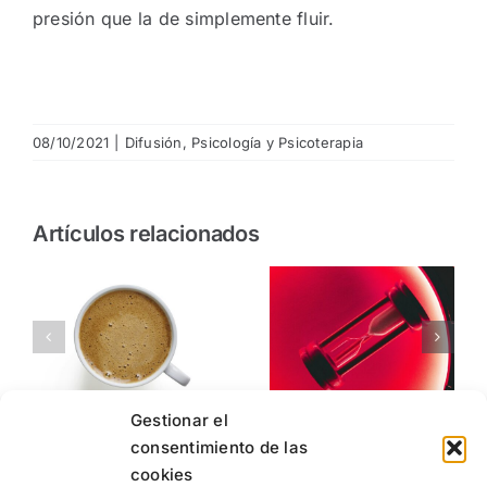
presión que la de simplemente fluir.
08/10/2021
|
Difusión
,
Psicología y Psicoterapia
Artículos relacionados
Yo voy al
Ladrones
psicólogo…
del tiempo
¿y tú?
Gestionar el
consentimiento de las
cookies