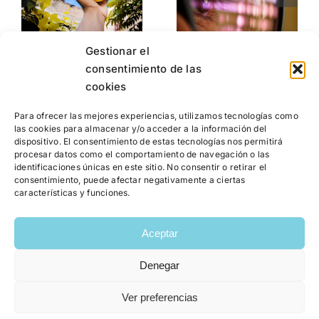
apaga tu
…
vida… lo
luz,
que
recuerda lo
realmente
Gestionar el
siguiente…
es.
consentimiento de las
cookies
Para ofrecer las mejores experiencias, utilizamos tecnologías como
las cookies para almacenar y/o acceder a la información del
dispositivo. El consentimiento de estas tecnologías nos permitirá
procesar datos como el comportamiento de navegación o las
identificaciones únicas en este sitio. No consentir o retirar el
consentimiento, puede afectar negativamente a ciertas
características y funciones.
Aceptar
Denegar
Copyright 2026 | Raquel García Bayarri | Colegiada número:
Ver preferencias
13535 CV |
Política Privacidad
|
Política de Cookies